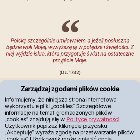
Polskę szczególnie umiłowałem, a jeżeli posłuszna
będzie woli Mojej, wywyższę ją w potędze i świętości. Z
niej wyjdzie iskra, która przygotuje świat na ostateczne
przyjście Moje.
(Dz. 1732)
Zarządzaj zgodami plików cookie
e
Zaraz po moim ślubie
Informujemy, że niniejsza strona internetowa
 o
wystawiłem koło swego domu
m
wykorzystuje pliki „cookies”. Szczegółowe
ąc
kapliczkę Matce Bożej i w
S
informacje na temat gromadzonych plików
stem
ciężkich sytuacjach szybko
moi
„cookies” znajdują się w
Polityce prywatności
.
. Za
biegnę przed kapliczkę i proszę
Jej
Użytkownik poprzez kliknięcie przycisku
ka
Matkę Bożą o rozwiązanie
J
„Akceptuję” wyraża zgodę na przetwarzanie plików
„cookies”. Użytkownik może zmienić opcje
ęłam
mojego problemu. I zawsze
199