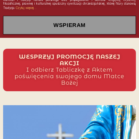
filozoficznej, prawnej i kulturalnej spuścizny cywilizacji chrześcijańskiej, której filary stanowią
Tradycja
WSPIERAM
WESPRZYJ PROMOCJĘ NASZEJ
AKCJI
I odbierz Tabliczkę z Aktem
poświęcenia swojego domu Matce
Bożej