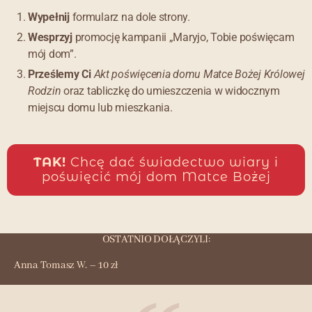
Wypełnij
formularz na dole strony.
Wesprzyj
promocję kampanii „Maryjo, Tobie poświęcam
mój dom”.
Prześlemy Ci
Akt poświęcenia domu Matce Bożej Królowej
Rodzin
oraz tabliczkę do umieszczenia w widocznym
miejscu domu lub mieszkania.
TAK!
Chcę dać świadectwo wiary i
poświęcić mój dom Matce Bożej
OSTATNIO DOŁĄCZYLI:
Anna Tomasz W. – 10 zł