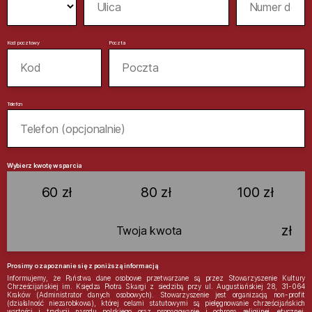
Kod pocztowy
Poczta
Telefon
Wybierz kwotę wsparcia
60 zł
80 zł
100 zł
zł
Prosimy o zapoznanie się z poniższą informacją
Informujemy, że Państwa dane osobowe przetwarzane są przez Stowarzyszenie Kultury
Chrześcijańskiej im. Księdza Piotra Skargi z siedzibą przy ul. Augustiańskiej 28, 31-064
Kraków (Administrator danych osobowych). Stowarzyszenie jest organizacją non-profit
(działalność niezarobkowa), której celami statutowymi są pielęgnowanie chrześcijańskich
wartości i tradycji narodu polskiego oraz propagowanie i ochrona religijnej, etycznej,